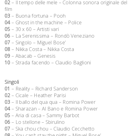
02
– Il tempo delle mele – Colonna sonora originale del
film
03
– Buona fortuna – Pooh
04
– Ghost in the machine – Police
05
– 30 x 60 – Artisti vari
06
– La Serenissima – Rondò Veneziano
07
– Singolo – Miguel Bose’
08
– Nikka Costa – Nikka Costa
09
– Abacab – Genesis
10
– Strada facendo – Claudio Baglioni
Singoli
01
– Reality – Richard Sanderson
02
– Cicale – Heather Parisi
03
– Il ballo del qua qua – Romina Power
04
– Sharazan – Al Bano e Romina Power
05
– Aria di casa – Sammy Barbot
06
– Lo stellone – Sbirulino
07
– Ska chou chou – Claudio Cecchetto
08
– You can’t stay the night – Miguel Bose’