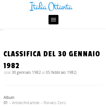
Skip
to
content
Toggle
navigation
```
CLASSIFICA DEL 30 GENNAIO
1982
(dal
30 gennaio 1982
al
05 febbraio 1982
)
Album
01
– Artide/Antartide – Renato Zero