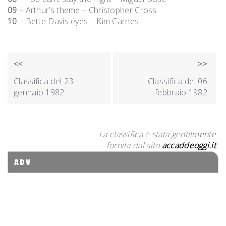
09
– Arthur’s theme – Christopher Cross
10
– Bette Davis eyes – Kim Carnes
NAVIGAZIONE
<<
>>
ARTICOLI
Classifica del 23
Classifica del 06
gennaio 1982
febbraio 1982
La classifica è stata gentilmente
fornita dal sito
accaddeoggi.it
ADV