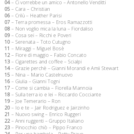
04
– Ci vorrebbe un amico – Antonello Venditti
05
– Cara – Christian
06
– Crilù – Heather Parisi
07
– Terra promessa – Eros Ramazzotti
08
– Non voglio mica la luna – Fiordaliso
09
– Cosa sei – Ricchi e Poveri
10
– Serenata – Toto Cutugno
11
– Miraggi – Miguel Bosè
12
– Fiore di maggio – Fabio Concato
13
– Cigarettes and coffee – Scialpi
14
– Grazie perchè – Gianni Morandi e Amii Stewart
15
– Nina – Mario Castelnuovo
16
– Giulia – Gianni Togni
17
– Come si cambia – Fiorella Mannoia
18
– Sulla terra io e lei – Riccardo Cocciante
19
– Joe Temerario – Ron
20
– Io e te – Jair Rodriguez e Jairzinho
21
– Nuovo swing – Enrico Ruggeri
22
– Anni ruggenti – Gruppo Italiano
23
– Pinocchio chiò – Pippo Franco