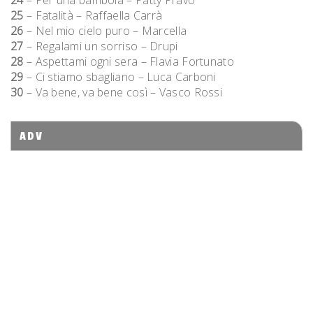
24
– Per una bambola – Patty Pravo
25
– Fatalità – Raffaella Carrà
26
– Nel mio cielo puro – Marcella
27
– Regalami un sorriso – Drupi
28
– Aspettami ogni sera – Flavia Fortunato
29
– Ci stiamo sbagliano – Luca Carboni
30
– Va bene, va bene così – Vasco Rossi
ADV