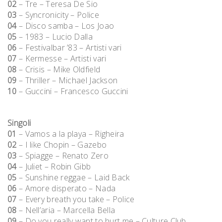
02
– Tre – Teresa De Sio
03
– Syncronicity – Police
04
– Disco samba – Los Joao
05
– 1983 – Lucio Dalla
06
– Festivalbar ’83 – Artisti vari
07
– Kermesse – Artisti vari
08
– Crisis – Mike Oldfield
09
– Thriller – Michael Jackson
10
– Guccini – Francesco Guccini
Singoli
01
– Vamos a la playa – Righeira
02
– I like Chopin – Gazebo
03
– Spiagge – Renato Zero
04
– Juliet – Robin Gibb
05
– Sunshine reggae – Laid Back
06
– Amore disperato – Nada
07
– Every breath you take – Police
08
– Nell’aria – Marcella Bella
09
– Do you really want to hurt me – Culture Club