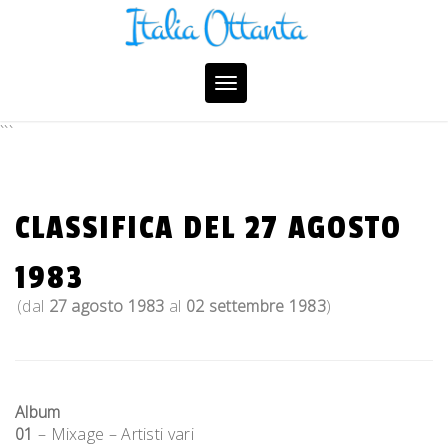
Skip
to
content
Toggle
navigation
```
CLASSIFICA DEL 27 AGOSTO
1983
(dal
27 agosto 1983
al
02 settembre 1983
)
Album
01
– Mixage – Artisti vari