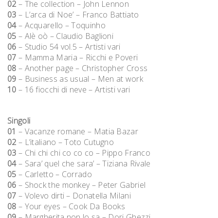
02
– The collection – John Lennon
03
– L’arca di Noe’ – Franco Battiato
04
– Acquarello – Toquinho
05
– Alè oò – Claudio Baglioni
06
– Studio 54 vol.5 – Artisti vari
07
– Mamma Maria – Ricchi e Poveri
08
– Another page – Christopher Cross
09
– Business as usual – Men at work
10
– 16 fiocchi di neve – Artisti vari
Singoli
01
– Vacanze romane – Matia Bazar
02
– L’italiano – Toto Cutugno
03
– Chi chi chi co co co – Pippo Franco
04
– Sara’ quel che sara’ – Tiziana Rivale
05
– Carletto – Corrado
06
– Shock the monkey – Peter Gabriel
07
– Volevo dirti – Donatella Milani
08
– Your eyes – Cook Da Books
09
– Margherita non lo sa – Dori Ghezzi