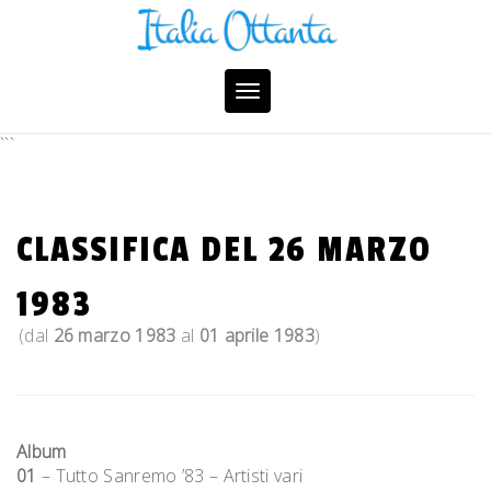
Skip
to
content
Toggle
navigation
```
CLASSIFICA DEL 26 MARZO
1983
(dal
26 marzo 1983
al
01 aprile 1983
)
Album
01
– Tutto Sanremo ’83 – Artisti vari