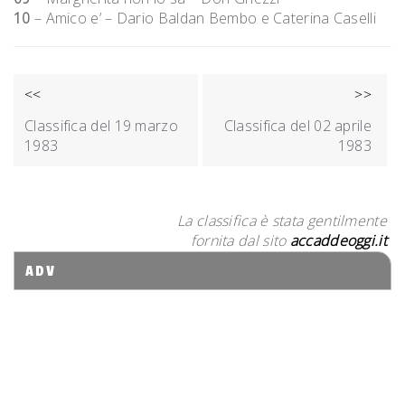
10
– Amico e’ – Dario Baldan Bembo e Caterina Caselli
NAVIGAZIONE
<<
>>
ARTICOLI
Classifica del 19 marzo
Classifica del 02 aprile
1983
1983
La classifica è stata gentilmente
fornita dal sito
accaddeoggi.it
ADV