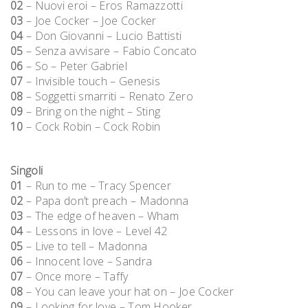
02
– Nuovi eroi – Eros Ramazzotti
03
– Joe Cocker – Joe Cocker
04
– Don Giovanni – Lucio Battisti
05
– Senza avvisare – Fabio Concato
06
– So – Peter Gabriel
07
– Invisible touch – Genesis
08
– Soggetti smarriti – Renato Zero
09
– Bring on the night – Sting
10
– Cock Robin – Cock Robin
Singoli
01
– Run to me – Tracy Spencer
02
– Papa don’t preach – Madonna
03
– The edge of heaven – Wham
04
– Lessons in love – Level 42
05
– Live to tell – Madonna
06
– Innocent love – Sandra
07
– Once more – Taffy
08
– You can leave your hat on – Joe Cocker
09
– Looking for love – Tom Hooker