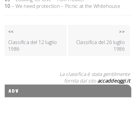
10
– We need protection – Picnic at the Whitehouse
NAVIGAZIONE
<<
>>
ARTICOLI
Classifica del 12 luglio
Classifica del 26 luglio
1986
1986
La classifica è stata gentilmente
fornita dal sito
accaddeoggi.it
ADV