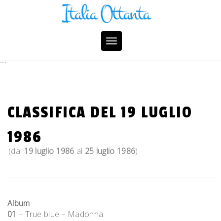
Skip
to
content
Toggle
navigation
```
CLASSIFICA DEL 19 LUGLIO
1986
(dal
19 luglio 1986
al
25 luglio 1986
)
Album
01
– True blue – Madonna