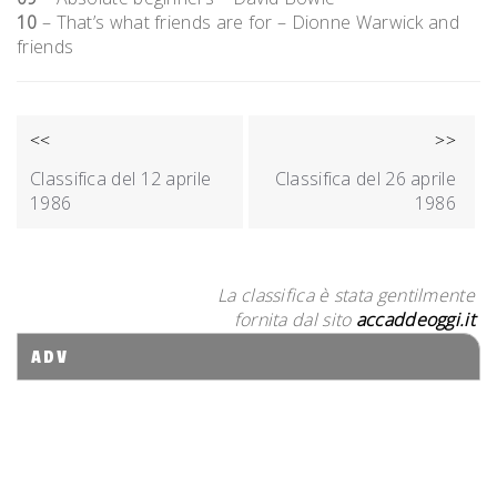
10
– That’s what friends are for – Dionne Warwick and
friends
NAVIGAZIONE
<<
>>
ARTICOLI
Classifica del 12 aprile
Classifica del 26 aprile
1986
1986
La classifica è stata gentilmente
fornita dal sito
accaddeoggi.it
ADV