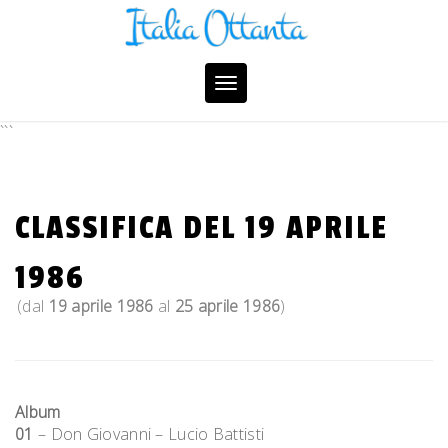
Skip
to
content
Toggle
navigation
```
CLASSIFICA DEL 19 APRILE
1986
(dal
19 aprile 1986
al
25 aprile 1986
)
Album
01
– Don Giovanni – Lucio Battisti