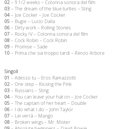
02
– 9 1/2 weeks – Colonna sonora del film
03
– The dream of the blue turtles – Sting
04
– Joe Cocker – Joe Cocker
05
– Bugie – Lucio Dalla
06
– Dirty work – Rolling Stones
07
– Rocky IV – Colonna sonora del film
08
– Cock Robin – Cock Robin
09
– Promise – Sade
10
– Prima che sia troppo tardi – Renzo Arbore
Singoli
01
– Adesso tu – Eros Ramazzotti
02
– One step – Kissing the Pink
03
– Russians – Sting
04
– You can leave your hat on – Joe Cocker
05
– The captain of her heart – Double
06
– I do what I do – John Taylor
07
– Lei verrà – Mango
08
– Broken wings – Mr. Mister
09
– Absolute beginners – David Bowie