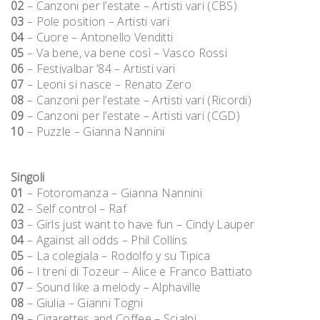
02
– Canzoni per l’estate – Artisti vari (CBS)
03
– Pole position – Artisti vari
04
– Cuore – Antonello Venditti
05
– Va bene, va bene così – Vasco Rossi
06
– Festivalbar ’84 – Artisti vari
07
– Leoni si nasce – Renato Zero
08
– Canzoni per l’estate – Artisti vari (Ricordi)
09
– Canzoni per l’estate – Artisti vari (CGD)
10
– Puzzle – Gianna Nannini
Singoli
01
– Fotoromanza – Gianna Nannini
02
– Self control – Raf
03
– Girls just want to have fun – Cindy Lauper
04
– Against all odds – Phil Collins
05
– La colegiala – Rodolfo y su Tipica
06
– I treni di Tozeur – Alice e Franco Battiato
07
– Sound like a melody – Alphaville
08
– Giulia – Gianni Togni
09
– Cigarettes and Coffee – Scialpi