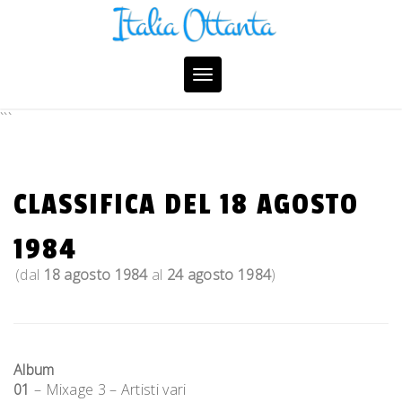
Skip
to
content
Toggle
navigation
```
CLASSIFICA DEL 18 AGOSTO
1984
(dal
18 agosto 1984
al
24 agosto 1984
)
Album
01
– Mixage 3 – Artisti vari