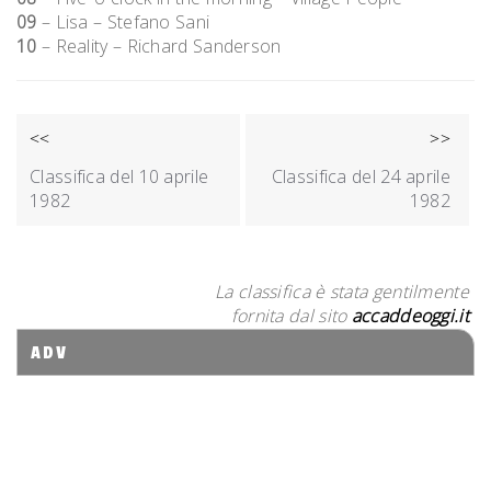
09
– Lisa – Stefano Sani
10
– Reality – Richard Sanderson
NAVIGAZIONE
<<
>>
ARTICOLI
Classifica del 10 aprile
Classifica del 24 aprile
1982
1982
La classifica è stata gentilmente
fornita dal sito
accaddeoggi.it
ADV