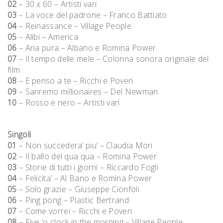
02
– 30 x 60 – Artisti vari
03
– La voce del padrone – Franco Battiato
04
– Reinassance – Village People
05
– Alibi – America
06
– Aria pura – Albano e Romina Power
07
– Il tempo delle mele – Colonna sonora originale del
film
08
– E penso a te – Ricchi e Poveri
09
– Sanremo millionaires – Del Newman
10
– Rosso e nero – Artisti vari
Singoli
01
– Non succedera’ piu’ – Claudia Mori
02
– Il ballo del qua qua – Romina Power
03
– Storie di tutti i giorni – Riccardo Fogli
04
– Felicita’ – Al Bano e Romina Power
05
– Solo grazie – Giuseppe Cionfoli
06
– Ping pong – Plastic Bertrand
07
– Come vorrei – Ricchi e Poveri
08
– Five ‘o clock in the morning – Village People