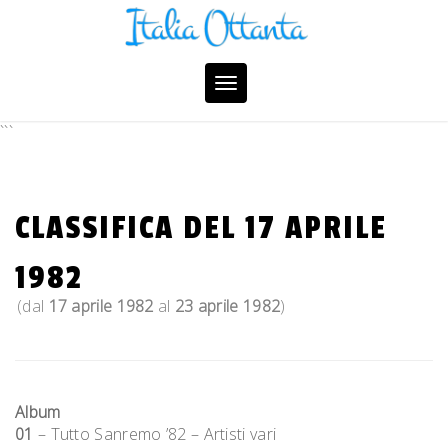
Skip
to
content
Toggle
navigation
```
CLASSIFICA DEL 17 APRILE
1982
(dal
17 aprile 1982
al
23 aprile 1982
)
Album
01
– Tutto Sanremo ’82 – Artisti vari