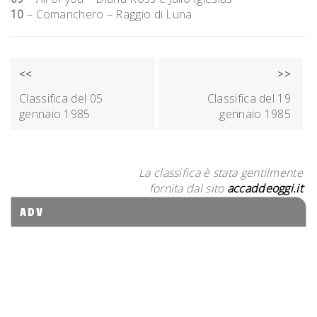
10
– Comanchero – Raggio di Luna
NAVIGAZIONE
<<
>>
ARTICOLI
Classifica del 05
Classifica del 19
gennaio 1985
gennaio 1985
La classifica è stata gentilmente
fornita dal sito
accaddeoggi.it
ADV