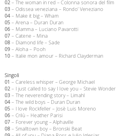
02
– The woman in red – Colonna sonora del film
03
– Odissea veneziana – Rondo’ Veneziano
04
– Make it big – Wham
05
– Arena – Duran Duran
06
– Mamma – Luciano Pavarotti
07
– Catene – Mina
08
– Diamond life – Sade
09
– Aloha – Pooh
10
– Italie mon amour – Richard Clayderman
Singoli
01
– Careless whisper – George Michael
02
– I just called to say I love you – Stevie Wonder
03
– The neverending story – Limahl
04
– The wild boys – Duran Duran
05
– I love Rockfeller – Josè Luis Moreno
06
– Crilù – Heather Parisi
07
– Forever young – Alphaville
08
– Smalltown boy – Bronski Beat
09
– All of you – Diana Ross e Julio Iglesias