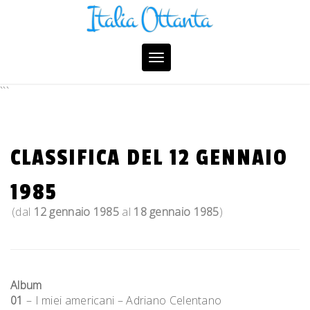
Skip
to
content
Toggle
navigation
```
CLASSIFICA DEL 12 GENNAIO
1985
(dal
12 gennaio 1985
al
18 gennaio 1985
)
Album
01
– I miei americani – Adriano Celentano