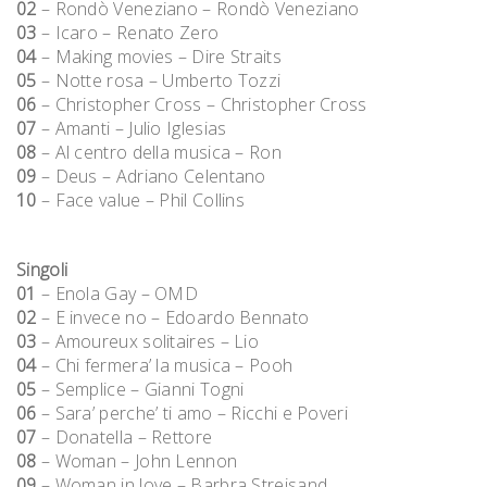
02
– Rondò Veneziano – Rondò Veneziano
03
– Icaro – Renato Zero
04
– Making movies – Dire Straits
05
– Notte rosa – Umberto Tozzi
06
– Christopher Cross – Christopher Cross
07
– Amanti – Julio Iglesias
08
– Al centro della musica – Ron
09
– Deus – Adriano Celentano
10
– Face value – Phil Collins
Singoli
01
– Enola Gay – OMD
02
– E invece no – Edoardo Bennato
03
– Amoureux solitaires – Lio
04
– Chi fermera’ la musica – Pooh
05
– Semplice – Gianni Togni
06
– Sara’ perche’ ti amo – Ricchi e Poveri
07
– Donatella – Rettore
08
– Woman – John Lennon
09
– Woman in love – Barbra Streisand