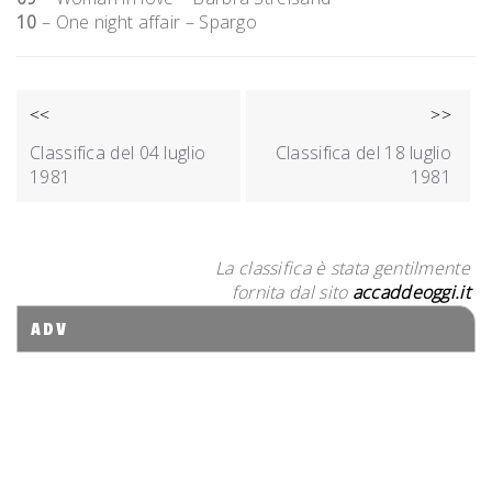
10
– One night affair – Spargo
NAVIGAZIONE
<<
>>
ARTICOLI
Classifica del 04 luglio
Classifica del 18 luglio
1981
1981
La classifica è stata gentilmente
fornita dal sito
accaddeoggi.it
ADV