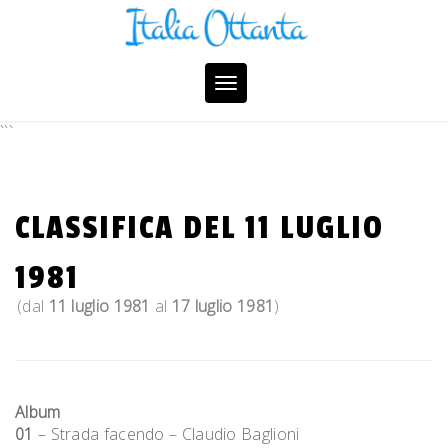
Skip
to
content
Toggle
navigation
```
CLASSIFICA DEL 11 LUGLIO
1981
(dal
11 luglio 1981
al
17 luglio 1981
)
Album
01
– Strada facendo – Claudio Baglioni