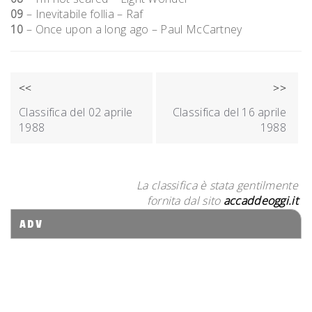
09
– Inevitabile follia – Raf
10
– Once upon a long ago – Paul McCartney
NAVIGAZIONE
<<
>>
ARTICOLI
Classifica del 02 aprile
Classifica del 16 aprile
1988
1988
La classifica è stata gentilmente
fornita dal sito
accaddeoggi.it
ADV