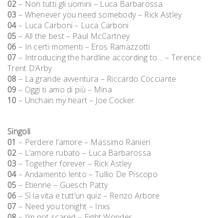
02
– Non tutti gli uomini – Luca Barbarossa
03
– Whenever you need somebody – Rick Astley
04
– Luca Carboni – Luca Carboni
05
– All the best – Paul McCartney
06
– In certi momenti – Eros Ramazzotti
07
– Introducing the hardline according to… – Terence
Trent D’Arby
08
– La grande avventura – Riccardo Cocciante
09
– Oggi ti amo di più – Mina
10
– Unchain my heart – Joe Cocker
Singoli
01
– Perdere l’amore – Massimo Ranieri
02
– L’amore rubato – Luca Barbarossa
03
– Together forever – Rick Astley
04
– Andamento lento – Tullio De Piscopo
05
– Etienne – Guesch Patty
06
– Sì la vita e tutt’un quiz – Renzo Arbore
07
– Need you tonight – Inxs
08
– I’m not scared – Eight Wonder