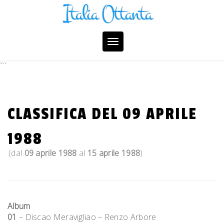
Skip
to
content
Toggle
navigation
```
CLASSIFICA DEL 09 APRILE
1988
(dal
09 aprile 1988
al
15 aprile 1988
)
Album
01
– Discao Meravigliao – Renzo Arbore