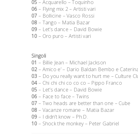
05
– Acquarello – Toquinho
06
– Flying mix 2 – Artisti vari
07
– Bollicine – Vasco Rossi
08
– Tango – Matia Bazar
09
– Let’s dance – David Bowie
10
– Oro puro – Artisti vari
Singoli
01
– Billie Jean – Michael Jackson
02
– Amico e’ – Dario Baldan Bembo e Caterina
03
– Do you really want to hurt me – Culture Cl
04
– Chi chi chi co co co – Pippo Franco
05
– Let’s dance – David Bowie
06
– Face to face – Twins
07
– Two heads are better than one – Cube
08
– Vacanze romane – Matia Bazar
09
– I didn’t know – Ph.D.
10
– Shock the monkey – Peter Gabriel