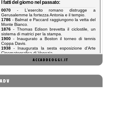
ACCADDEOGGI.IT
ADV