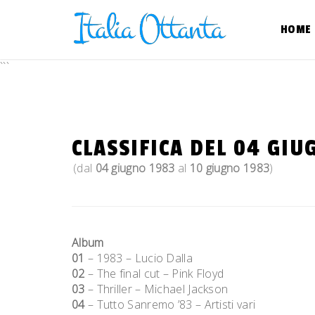
Skip
to
HOME
content
```
CLASSIFICA DEL 04 GIU
(dal
04 giugno 1983
al
10 giugno 1983
)
Album
01
– 1983 – Lucio Dalla
02
– The final cut – Pink Floyd
03
– Thriller – Michael Jackson
04
– Tutto Sanremo ’83 – Artisti vari