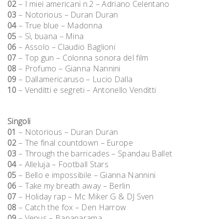
02
– I miei americani n.2 – Adriano Celentano
03
– Notorious – Duran Duran
04
– True blue – Madonna
05
– Sì, buana – Mina
06
– Assolo – Claudio Baglioni
07
– Top gun – Colonna sonora del film
08
– Profumo – Gianna Nannini
09
– Dallamericaruso – Lucio Dalla
10
– Venditti e segreti – Antonello Venditti
Singoli
01
– Notorious – Duran Duran
02
– The final countdown – Europe
03
– Through the barricades – Spandau Ballet
04
– Alleluja – Football Stars
05
– Bello e impossibile – Gianna Nannini
06
– Take my breath away – Berlin
07
– Holiday rap – Mc Miker G & DJ Sven
08
– Catch the fox – Den Harrow
09
– Venus – Bananarama