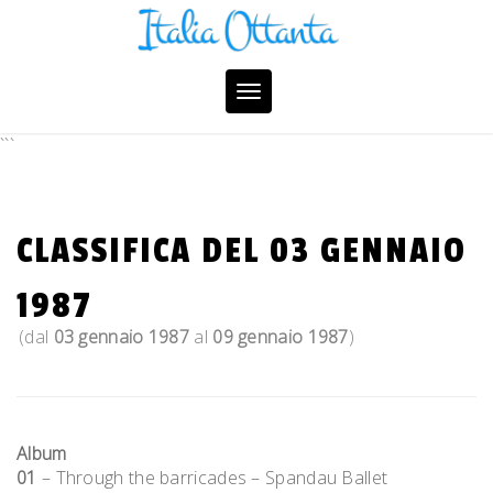
Skip
to
content
Toggle
navigation
```
CLASSIFICA DEL 03 GENNAIO
1987
(dal
03 gennaio 1987
al
09 gennaio 1987
)
Album
01
– Through the barricades – Spandau Ballet