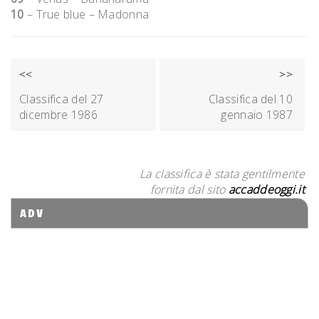
10
– True blue – Madonna
NAVIGAZIONE
<<
>>
ARTICOLI
Classifica del 27
Classifica del 10
dicembre 1986
gennaio 1987
La classifica è stata gentilmente
fornita dal sito
accaddeoggi.it
ADV