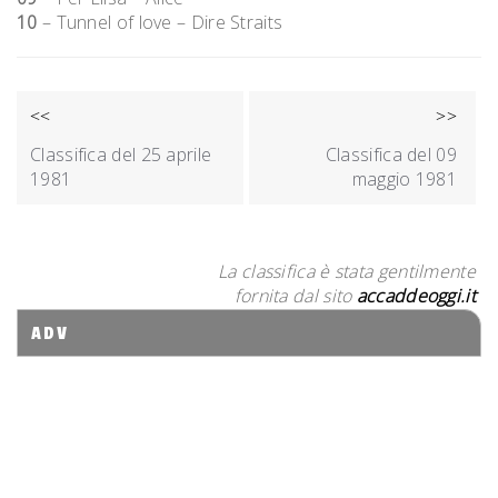
10
– Tunnel of love – Dire Straits
NAVIGAZIONE
<<
>>
ARTICOLI
Classifica del 25 aprile
Classifica del 09
1981
maggio 1981
La classifica è stata gentilmente
fornita dal sito
accaddeoggi.it
ADV