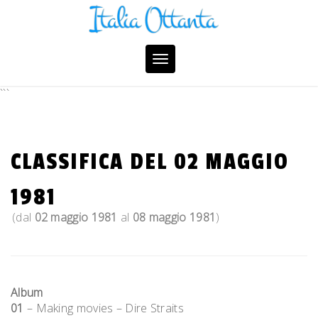
Skip
to
content
Toggle
navigation
```
CLASSIFICA DEL 02 MAGGIO
1981
(dal
02 maggio 1981
al
08 maggio 1981
)
Album
01
– Making movies – Dire Straits