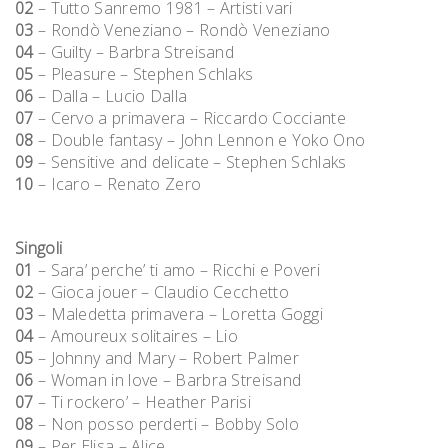
02
– Tutto Sanremo 1981 – Artisti vari
03
– Rondò Veneziano – Rondò Veneziano
04
– Guilty – Barbra Streisand
05
– Pleasure – Stephen Schlaks
06
– Dalla – Lucio Dalla
07
– Cervo a primavera – Riccardo Cocciante
08
– Double fantasy – John Lennon e Yoko Ono
09
– Sensitive and delicate – Stephen Schlaks
10
– Icaro – Renato Zero
Singoli
01
– Sara’ perche’ ti amo – Ricchi e Poveri
02
– Gioca jouer – Claudio Cecchetto
03
– Maledetta primavera – Loretta Goggi
04
– Amoureux solitaires – Lio
05
– Johnny and Mary – Robert Palmer
06
– Woman in love – Barbra Streisand
07
– Ti rockero’ – Heather Parisi
08
– Non posso perderti – Bobby Solo
09
– Per Elisa – Alice